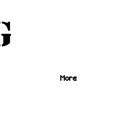
G
G
More